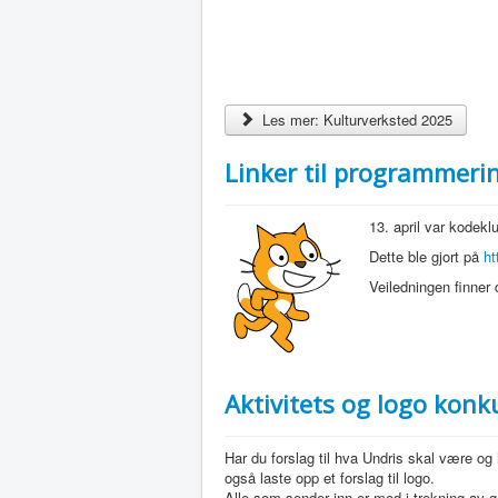
Les mer: Kulturverksted 2025
Linker til programmeri
13. april var kodek
Dette ble gjort på
ht
Veiledningen finner
Aktivitets og logo konk
Har du forslag til hva Undris skal være og 
også laste opp et forslag til logo.
Alle som sender inn er med i trekning av g