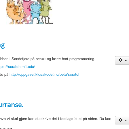
ng
lubben i Sandefjord på besøk og lærte bort programmering.
tps://scratch.mit.edu/
 du på
http://oppgaver.kidsakoder.no/beta/scratch
urranse.
hva vi skal gjøre kan du skrive det i forslagsfeltet på siden. Du kan
avekort.