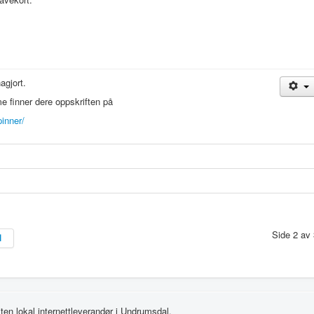
agjort.
 finner dere oppskriften på
pinner/
Side 2 av 
liten lokal internettleverandør i Undrumsdal.