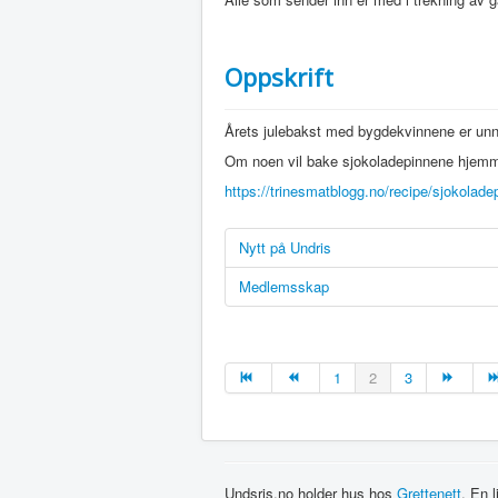
Oppskrift
Årets julebakst med bygdekvinnene er unn
Om noen vil bake sjokoladepinnene hjemme
https://trinesmatblogg.no/recipe/sjokolade
Nytt på Undris
Medlemsskap
1
2
3
Undsris.no holder hus hos
Grettenett
. En 